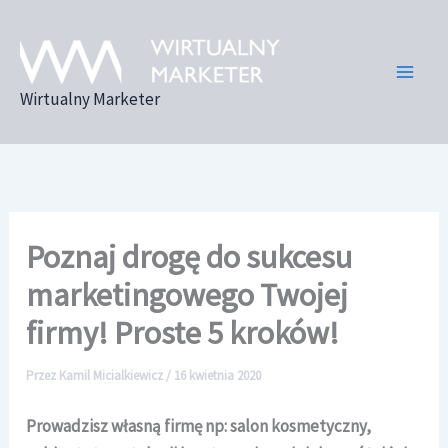
Przejdź
do
treści
Wirtualny Marketer
Poznaj drogę do sukcesu
marketingowego Twojej
firmy! Proste 5 kroków!
Przez
Kamil Micialkiewicz
/
16 kwietnia 2020
Prowadzisz własną firmę np: salon kosmetyczny,