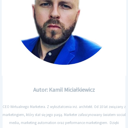
Autor: Kamil Miciałkiewicz
CEO Wirtualnego Marketera. Z wykształcenia inż. architekt. Od 10 lat związany z
marketingiem, który stał się jego pasją. Marketer zafascynowany światem social
media, marketing automation oraz performance marketingiem. Dzięki