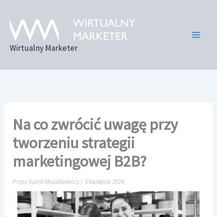
Przejdź
do
treści
Wirtualny Marketer
Na co zwrócić uwagę przy
tworzeniu strategii
marketingowej B2B?
Przez
Kamil Micialkiewicz
/
3 kwietnia 2024