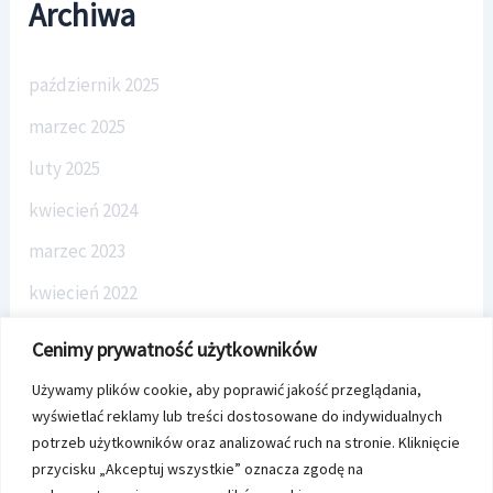
Archiwa
październik 2025
marzec 2025
luty 2025
kwiecień 2024
marzec 2023
kwiecień 2022
marzec 2022
Cenimy prywatność użytkowników
listopad 2021
Używamy plików cookie, aby poprawić jakość przeglądania,
październik 2021
wyświetlać reklamy lub treści dostosowane do indywidualnych
potrzeb użytkowników oraz analizować ruch na stronie. Kliknięcie
luty 2021
przycisku „Akceptuj wszystkie” oznacza zgodę na